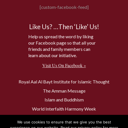
[custom-facebook-feed]
Like Us? …Then ‘Like’ Us!
Help us spread the word by liking
our Facebook page so that all your
friends and family members can
learn about our initiative.
Visit Us On Facebook »
Royal Aal Al Bayt Institute for Islamic Thought
The Amman Message
Islam and Buddhism
World Interfaith Harmony Week
The Baptism Site of Jesus Christ
We use cookies to ensure that we give you the best
The Muslim 500
experience on our website. Read our privacy policy for more