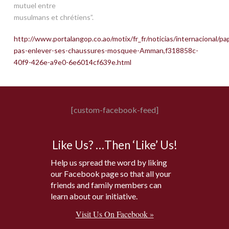
mutuel entre
musulmans et chrétiens”.
http://www.portalangop.co.ao/motix/fr_fr/noticias/internacional/pa
pas-enlever-ses-chaussures-mosquee-Amman,f318858c-
40f9-426e-a9e0-6e6014cf639e.html
[custom-facebook-feed]
Like Us? …Then ‘Like’ Us!
Help us spread the word by liking
our Facebook page so that all your
friends and family members can
learn about our initiative.
Visit Us On Facebook »